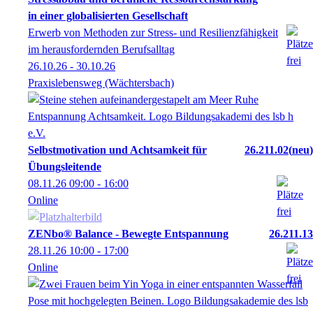
in einer globalisierten Gesellschaft
Erwerb von Methoden zur Stress- und Resilienzfähigkeit
im herausfordernden Berufsalltag
26.10.26 - 30.10.26
Praxislebensweg (Wächtersbach)
Selbstmotivation und Achtsamkeit für
26.211.02
neu
Übungsleitende
08.11.26
09:00
- 16:00
Online
ZENbo® Balance - Bewegte Entspannung
26.211.13
28.11.26
10:00
- 17:00
Online