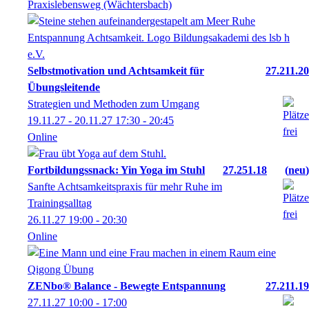
Praxislebensweg (Wächtersbach)
Selbstmotivation und Achtsamkeit für
27.211.20
Übungsleitende
Strategien und Methoden zum Umgang
19.11.27 - 20.11.27
17:30
- 20:45
Online
Fortbildungssnack: Yin Yoga im Stuhl
27.251.18
neu
Sanfte Achtsamkeitspraxis für mehr Ruhe im
Trainingsalltag
26.11.27
19:00
- 20:30
Online
ZENbo® Balance - Bewegte Entspannung
27.211.19
27.11.27
10:00
- 17:00