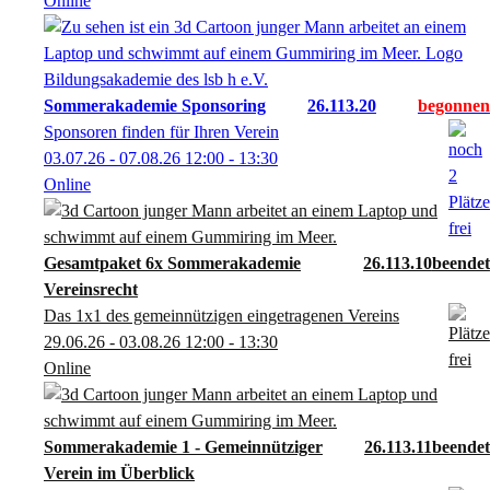
Online
Sommerakademie Sponsoring
26.113.20
Sponsoren finden für Ihren Verein
03.07.26 - 07.08.26
12:00
- 13:30
Online
Gesamtpaket 6x Sommerakademie
26.113.10
Vereinsrecht
Das 1x1 des gemeinnützigen eingetragenen Vereins
29.06.26 - 03.08.26
12:00
- 13:30
Online
Sommerakademie 1 - Gemeinnütziger
26.113.11
Verein im Überblick