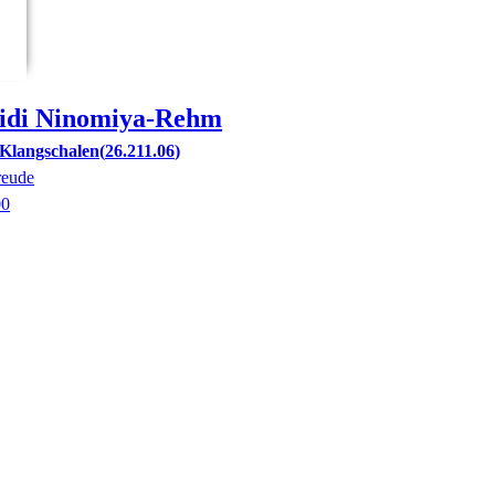
idi
Ninomiya-Rehm
Klangschalen
26.211.06
reude
00