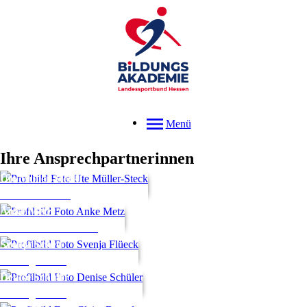
Menü
Ihre Ansprechpartnerinnen
Ute
Müller-Steck
Geschäftsführung
Anke
Metz
stellv. Geschäftsführung
Svenja
Scheu
Bildungsurlaub
Denise
Schüler
Bildungsurlaub