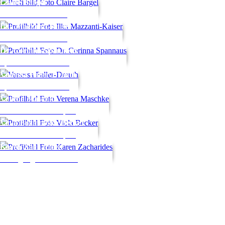
Claire
Bargel
Ehrenamt und Verein
Ilka
Mazzanti-Kaiser
Ehrenamt und Verein
Dr.
Corinna
Spannaus
Sport und Gesundheit
Vanessa
Faller-Dreuth
Sport und Gesundheit
Verena
Maschke
Natur- und Freizeitsport
Viola
Bozinovska Becker
Natur- und Freizeitsport
Karen
Zacharides
Bewegung und Teilhabe