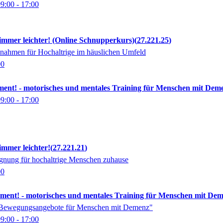
09:00
- 17:00
 immer leichter! (Online Schnupperkurs)
27.221.25
nahmen für Hochaltrige im häuslichen Umfeld
00
ment! - motorisches und mentales Training für Menschen mit Dem
09:00
- 17:00
immer leichter!
27.221.21
nung für hochaltrige Menschen zuhause
00
ment! - motorisches und mentales Training für Menschen mit De
 "Bewegungsangebote für Menschen mit Demenz"
09:00
- 17:00