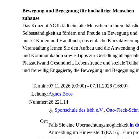
Bewegung und Begegnung für hochaltrige Menschen
zuhause
Das Konzept
AGIL
lädt ein, alte Menschen in ihrem häuslic
Selbstständigkeit zu fördern und Freude an Bewegung und 
mit 52 Karten und Handbuch, das einfache Kurzaktivierunge
Veranstaltung lernen Sie den Aufbau und die Anwendung d
und Kommunikation sowie Tipps zur Gestaltung alltagsna
Platzaufwand Gesundheit, Lebensfreude und soziale Teilhab
und freiwillig Engagierte, die Bewegung und Begegnung i
Termin:
07.11.2026 (09:00) - 07.11.2026 (16:00)
Leitung:
Agnes Boos
Nummer:
26.221.14
Sportschule des lsbh e.V.
,
Otto-Fleck-Schn
Ort:
Falls Sie eine Übernachtungsmöglichkeit
in d
Anmeldung im Hinweisfeld (EZ 55,- Euro pro 