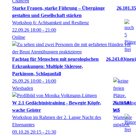
Starke Frauen, starke Führung – Übergänge
26.101.35
gestalten und Gesellschaft stärken
Workshop 6: Achtsamkeit und Resilienz
22.09.26
18:00
- 21:00
Online
Fachtag für Menschen mit neurologischen
26.243.03
neu
Erkrankungen: Multiple Sklerose,
Parkinson, Schlaganfall
26.09.26
10:00
- 16:00
Wiesbaden
W 2.1 Gedächtnistraining - Bewegte Köpfe,
26.113.01
wache Geister
W5
Workshop im Rahmen der 2. Lange Nacht des
Ehrenamtes
09.10.26
20:15
- 21:30