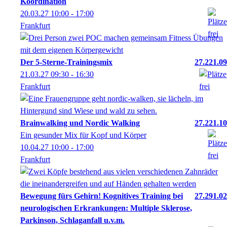
Koordination
20.03.27
10:00
- 17:00
Frankfurt
Der 5‑Sterne‑Trainingsmix
27.221.09
21.03.27
09:30
- 16:30
Frankfurt
Brainwalking und Nordic Walking
27.221.10
Ein gesunder Mix für Kopf und Körper
10.04.27
10:00
- 17:00
Frankfurt
Bewegung fürs Gehirn! Kognitives Training bei
27.291.02
neurologischen Erkrankungen: Multiple Sklerose,
Parkinson, Schlaganfall u.v.m.