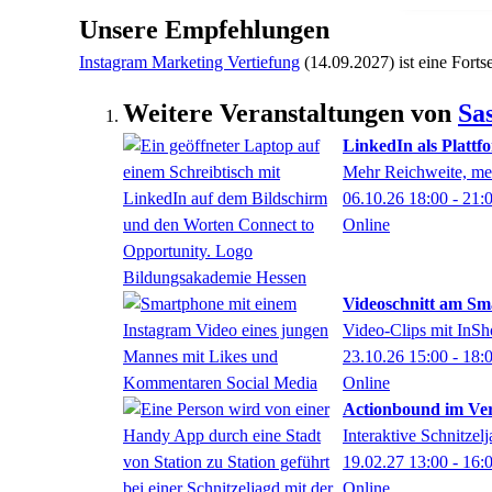
Unsere Empfehlungen
Instagram Marketing Vertiefung
(14.09.2027)
ist eine Fort
Weitere Veranstaltungen von
Sa
LinkedIn als Plattf
Mehr Reichweite, me
06.10.26
18:00
- 21:
Online
Videoschnitt am S
Video-Clips mit InSho
23.10.26
15:00
- 18:
Online
Actionbound im Ver
Interaktive Schnitzel
19.02.27
13:00
- 16:
Online