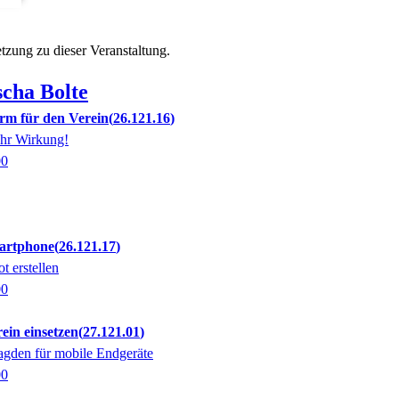
setzung zu
dieser Veranstaltung.
scha
Bolte
orm für den Verein
26.121.16
hr Wirkung!
00
martphone
26.121.17
t erstellen
00
ein einsetzen
27.121.01
jagden für mobile Endgeräte
00