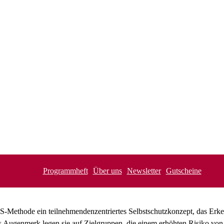
Programmheft
Über uns
Newsletter
Gutscheine
-Methode ein teilnehmendenzentriertes Selbstschutzkonzept, das Erke
s Augenmerk legen sie auf Zielgruppen, die einem erhöhten Risiko von