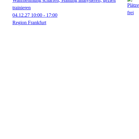
Wahrnehmung schärfen, Haltung analysieren, gezielt
trainieren
04.12.27
10:00
- 17:00
Region Frankfurt