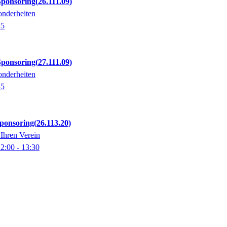
Sponsoring
26.111.09
onderheiten
45
Sponsoring
27.111.09
onderheiten
45
ponsoring
26.113.20
 Ihren Verein
12:00
- 13:30