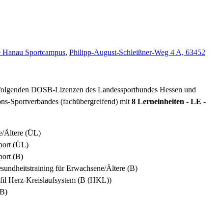
e Hanau Sportcampus
,
Philipp-August-Schleißner-Weg 4 A, 63452
r folgenden DOSB-Lizenzen des Landessportbundes Hessen und
ons-Sportverbandes (fachübergreifend) mit
8 Lerneinheiten - LE -
e/Ältere (ÜL)
port (ÜL)
port (B)
esundheitstraining für Erwachsene/Ältere (B)
ofil Herz-Kreislaufsystem (B (HKL))
(B)