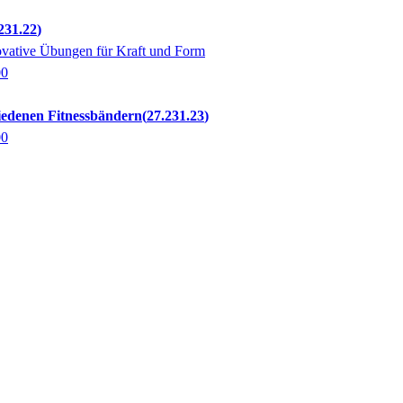
231.22
ovative Übungen für Kraft und Form
00
hiedenen Fitnessbändern
27.231.23
00