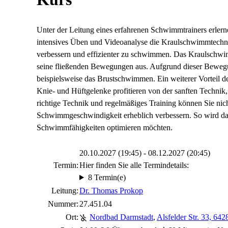
Unter der Leitung eines erfahrenen Schwimmtrainers erlerne
intensives Üben und Videoanalyse die Kraulschwimmtechnik
verbessern und effizienter zu schwimmen. Das Kraulschwi
seine fließenden Bewegungen aus. Aufgrund dieser Bewegung
beispielsweise das Brustschwimmen. Ein weiterer Vorteil d
Knie- und Hüftgelenke profitieren von der sanften Technik
richtige Technik und regelmäßiges Training können Sie nich
Schwimmgeschwindigkeit erheblich verbessern. So wird das
Schwimmfähigkeiten optimieren möchten.
20.10.2027 (19:45) - 08.12.2027 (20:45)
Termin:
Hier finden Sie alle Termindetails:
8 Termin(e)
Leitung:
Dr. Thomas Prokop
Nummer:
27.451.04
Ort:
Nordbad Darmstadt
,
Alsfelder Str. 33, 64