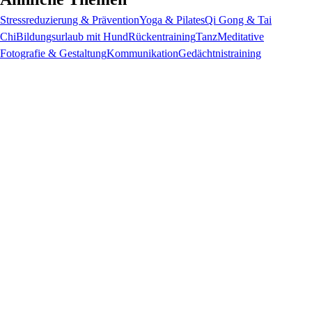
Stressreduzierung & Prävention
Yoga & Pilates
Qi Gong & Tai
Chi
Bildungsurlaub mit Hund
Rückentraining
Tanz
Meditative
Fotografie & Gestaltung
Kommunikation
Gedächtnistraining