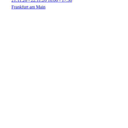
21.11.26 - 22.11.26
10:00
- 17:30
Frankfurt am Main