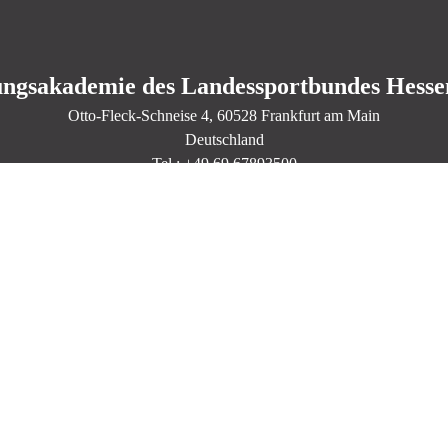
ungsakademie des Landessportbundes Hessen
Otto-Fleck-Schneise
4
, 60528
Frankfurt am Main
Deutschland
Tel.: +49 69 67893500
Lage & Routenplaner