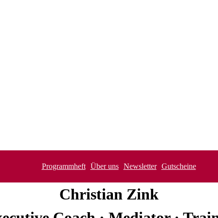
Programmheft
Über uns
Newsletter
Gutscheine
Christian
Zink
ecutive Coach · Mediator · Trai