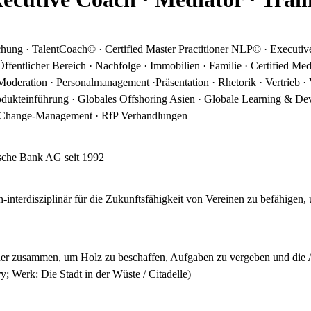
hung · TalentCoach© · Certified Master Practitioner NLP© · Executi
fentlicher Bereich · Nachfolge · Immobilien · Familie · Certified Me
Moderation · Personalmanagement ·Präsentation · Rhetorik · Vertrieb ·
rodukteinführung · Globales Offshoring Asien · Globale Learning & De
& Change-Management · RfP Verhandlungen
tsche Bank AG seit 1992
-interdisziplinär für die Zukunftsfähigkeit von Vereinen zu befähigen
er zusammen, um Holz zu beschaffen, Aufgaben zu vergeben und die Ar
; Werk: Die Stadt in der Wüste / Citadelle)