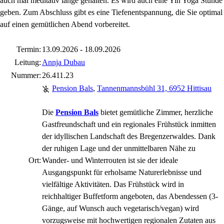
auch mal meditativ lange gehalten. Es wird auch eine Yin Yoga Stunde
geben. Zum Abschluss gibt es eine Tiefenentspannung, die Sie optimal
auf einen gemütlichen Abend vorbereitet.
Termin:
13.09.2026 - 18.09.2026
Leitung:
Annja Dubau
Nummer:
26.411.23
Pension Bals
,
Tannenmannsbühl 31, 6952 Hittisau
Die
Pension Bals
bietet gemütliche Zimmer, herzliche
Gastfreundschaft und ein regionales Frühstück inmitten
der idyllischen Landschaft des Bregenzerwaldes. Dank
der ruhigen Lage und der unmittelbaren Nähe zu
Ort:
Wander- und Winterrouten ist sie der ideale
Ausgangspunkt für erholsame Naturerlebnisse und
vielfältige Aktivitäten. Das Frühstück wird in
reichhaltiger Buffetform angeboten, das Abendessen (3-
Gänge, auf Wunsch auch vegetarisch/vegan) wird
vorzugsweise mit hochwertigen regionalen Zutaten aus