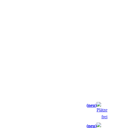
neu
neu