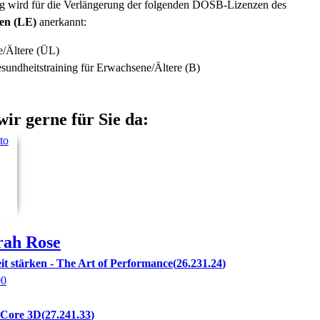
ng wird für die Verlängerung der folgenden DOSB-Lizenzen des
ten (LE)
anerkannt:
e/Ältere (ÜL)
esundheitstraining für Erwachsene/Ältere (B)
wir gerne für Sie da:
rah
Rose
it stärken - The Art of Performance
26.231.24
00
 Core 3D
27.241.33