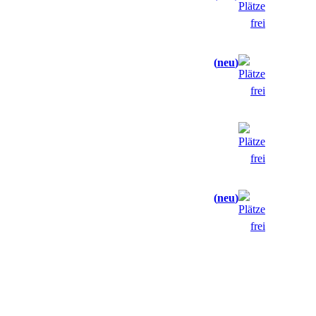
neu
neu