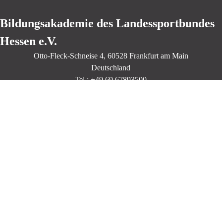
Bildungsakademie des Landessportbundes
Hessen e.V.
Otto-Fleck-Schneise
4
, 60528
Frankfurt am Main
Deutschland
Tel.: +49 69 67893500
Lage & Routenplaner