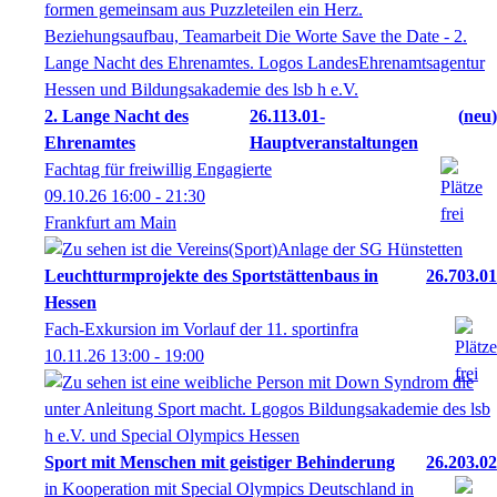
2. Lange Nacht des
26.113.01-
neu
Ehrenamtes
Hauptveranstaltungen
Fachtag für freiwillig Engagierte
09.10.26
16:00
- 21:30
Frankfurt am Main
Leuchtturmprojekte des Sportstättenbaus in
26.703.01
Hessen
Fach-Exkursion im Vorlauf der 11. sportinfra
10.11.26
13:00
- 19:00
Sport mit Menschen mit geistiger Behinderung
26.203.02
in Kooperation mit Special Olympics Deutschland in