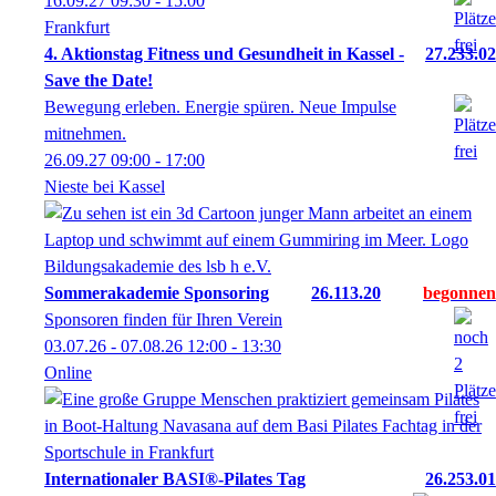
16.09.27
09:30
- 15:00
Frankfurt
4. Aktionstag Fitness und Gesundheit in Kassel -
27.233.02
Save the Date!
Bewegung erleben. Energie spüren. Neue Impulse
mitnehmen.
26.09.27
09:00
- 17:00
Nieste bei Kassel
Sommerakademie Sponsoring
26.113.20
Sponsoren finden für Ihren Verein
03.07.26 - 07.08.26
12:00
- 13:30
Online
Internationaler BASI®-Pilates Tag
26.253.01