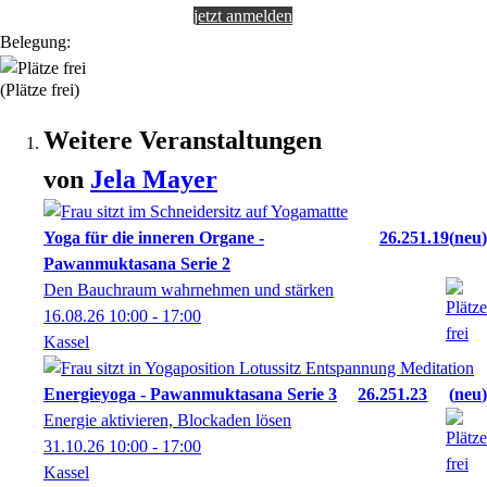
jetzt anmelden
Belegung:
(Plätze frei)
Weitere Veranstaltungen
von
Jela
Mayer
Yoga für die inneren Organe -
26.251.19
neu
Pawanmuktasana Serie 2
Den Bauchraum wahrnehmen und stärken
16.08.26
10:00
- 17:00
Kassel
Energieyoga - Pawanmuktasana Serie 3
26.251.23
neu
Energie aktivieren, Blockaden lösen
31.10.26
10:00
- 17:00
Kassel