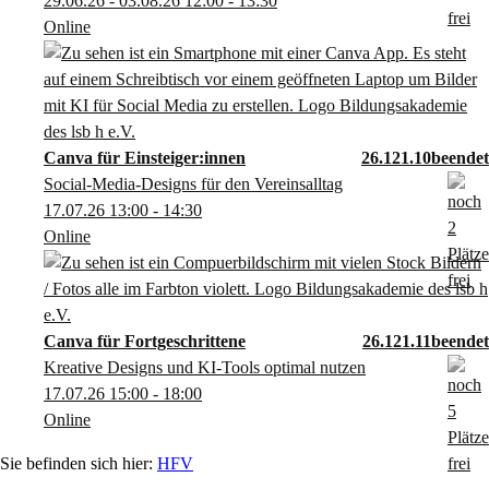
29.06.26 - 03.08.26
12:00
- 13:30
Online
Canva für Einsteiger:innen
26.121.10
Social-Media-Designs für den Vereinsalltag
17.07.26
13:00
- 14:30
Online
Canva für Fortgeschrittene
26.121.11
Kreative Designs und KI-Tools optimal nutzen
17.07.26
15:00
- 18:00
Online
HFV