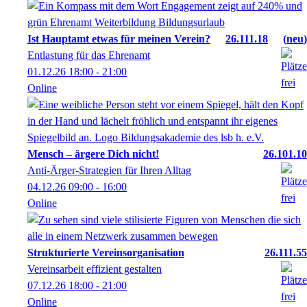
Ist Hauptamt etwas für meinen Verein?
26.111.18
neu
Entlastung für das Ehrenamt
01.12.26
18:00
- 21:00
Online
Mensch – ärgere Dich nicht!
26.101.10
Anti-Ärger-Strategien für Ihren Alltag
04.12.26
09:00
- 16:00
Online
Strukturierte Vereinsorganisation
26.111.55
Vereinsarbeit effizient gestalten
07.12.26
18:00
- 21:00
Online