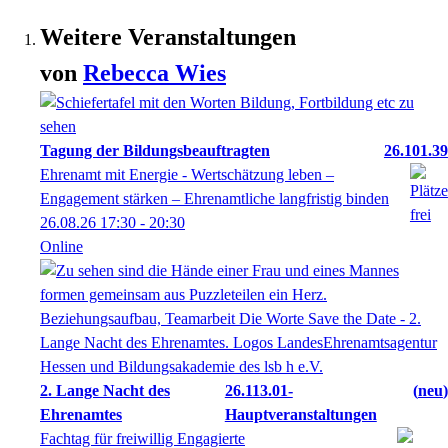
Weitere Veranstaltungen
von
Rebecca
Wies
Tagung der Bildungsbeauftragten
26.101.39
Ehrenamt mit Energie - Wertschätzung leben –
Engagement stärken – Ehrenamtliche langfristig binden
26.08.26
17:30
- 20:30
Online
2. Lange Nacht des
26.113.01-
neu
Ehrenamtes
Hauptveranstaltungen
Fachtag für freiwillig Engagierte