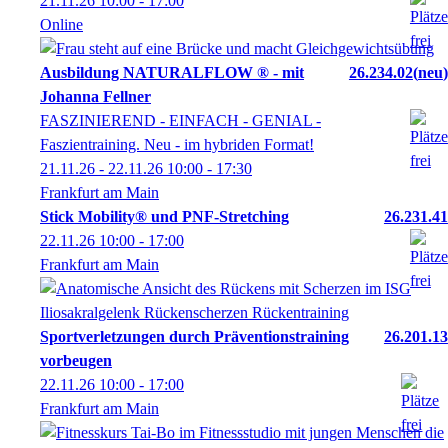
21.11.26
10:00
- 17:00
Online
Ausbildung NATURALFLOW ® - mit
26.234.02
neu
Johanna Fellner
FASZINIEREND - EINFACH - GENIAL -
Faszientraining. Neu - im hybriden Format!
21.11.26 - 22.11.26
10:00
- 17:30
Frankfurt am Main
Stick Mobility® und PNF-Stretching
26.231.41
22.11.26
10:00
- 17:00
Frankfurt am Main
Sportverletzungen durch Präventionstraining
26.201.13
vorbeugen
22.11.26
10:00
- 17:00
Frankfurt am Main