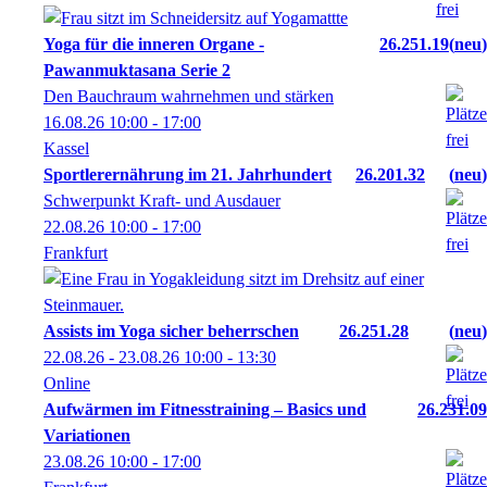
Yoga für die inneren Organe -
26.251.19
neu
Pawanmuktasana Serie 2
Den Bauchraum wahrnehmen und stärken
16.08.26
10:00
- 17:00
Kassel
Sportlerernährung im 21. Jahrhundert
26.201.32
neu
Schwerpunkt Kraft- und Ausdauer
22.08.26
10:00
- 17:00
Frankfurt
Assists im Yoga sicher beherrschen
26.251.28
neu
22.08.26 - 23.08.26
10:00
- 13:30
Online
Aufwärmen im Fitnesstraining – Basics und
26.231.09
Variationen
23.08.26
10:00
- 17:00