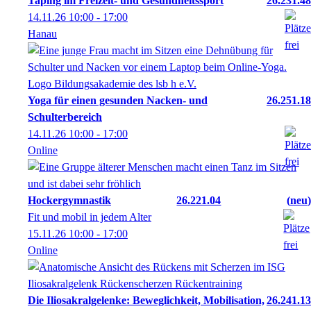
Taping im Freizeit- und Gesundheitssport
26.231.48
14.11.26
10:00
- 17:00
Hanau
Yoga für einen gesunden Nacken- und
26.251.18
Schulterbereich
14.11.26
10:00
- 17:00
Online
Hockergymnastik
26.221.04
neu
Fit und mobil in jedem Alter
15.11.26
10:00
- 17:00
Online
Die Iliosakralgelenke: Beweglichkeit, Mobilisation,
26.241.13