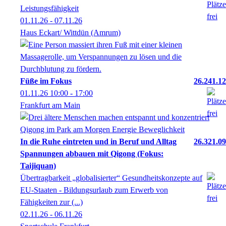
Leistungsfähigkeit
01.11.26 - 07.11.26
Haus Eckart/ Wittdün (Amrum)
Füße im Fokus
26.241.12
01.11.26
10:00
- 17:00
Frankfurt am Main
In die Ruhe eintreten und in Beruf und Alltag
26.321.09
Spannungen abbauen mit Qigong (Fokus:
Taijiquan)
Übertragbarkeit „globalisierter“ Gesundheitskonzepte auf
EU-Staaten - Bildungsurlaub zum Erwerb von
Fähigkeiten zur (...)
02.11.26 - 06.11.26