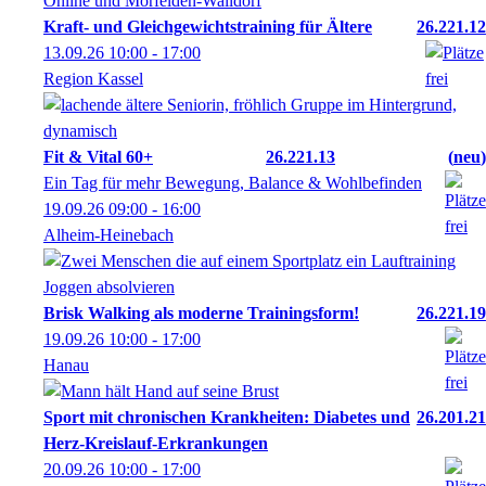
Online und Mörfelden-Walldorf
Kraft- und Gleichgewichtstraining für Ältere
26.221.12
13.09.26
10:00
- 17:00
Region Kassel
Fit & Vital 60+
26.221.13
neu
Ein Tag für mehr Bewegung, Balance & Wohlbefinden
19.09.26
09:00
- 16:00
Alheim-Heinebach
Brisk Walking als moderne Trainingsform!
26.221.19
19.09.26
10:00
- 17:00
Hanau
Sport mit chronischen Krankheiten: Diabetes und
26.201.21
Herz-Kreislauf-Erkrankungen
20.09.26
10:00
- 17:00