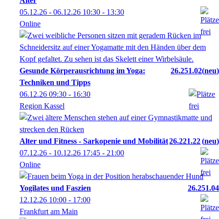
Alter
05.12.26 - 06.12.26
10:30
- 13:30
Online
Gesunde Körperausrichtung im Yoga:
26.251.02
neu
Techniken und Tipps
06.12.26
09:30
- 16:30
Region Kassel
Alter und Fitness - Sarkopenie und Mobilität
26.221.22
neu
07.12.26 - 10.12.26
17:45
- 21:00
Online
Yogilates und Faszien
26.251.04
12.12.26
10:00
- 17:00
Frankfurt am Main